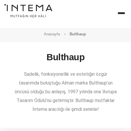
Anasayfa
Bulthaup
Bulthaup
MODELLER
Sadelik, fonksiyonellik ve estetiğin özgür
tasarımda buluştuğu Alman marka Bulthaup’un
KAMPANYALAR
öncüsü olduğu bu anlayış, 1997 yılında ona ‘Avrupa
Tasarım Ödülü’nü getirmiştir. Bulthaup mutfaklar
SATIŞ NOKTALARIMIZ
İntema aracılığı ile şimdi seninle!
İLETIŞIM