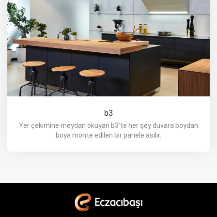
b3
Yer çekimine meydan okuyan b3’te her şey duvara boydan
boya monte edilen bir panele asılır.