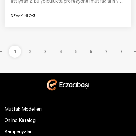
attıysanız, bu yolculukta profesyonel mutfakların v ...
DEVAMINI OKU
1
2
3
4
5
6
7
8
Mutfak Modelleri
Online Katalog
Kampanyalar