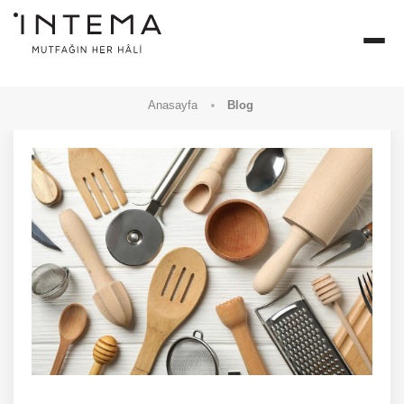
Anasayfa
Blog
MODELLER
KAMPANYALAR
SATIŞ NOKTALARIMIZ
İLETIŞIM