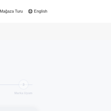
 Mağaza Turu
English
3
Marka Uyum