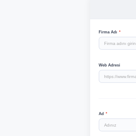
0850 311 70 70
Firma Adı
*
Web Adresi
Ad
*