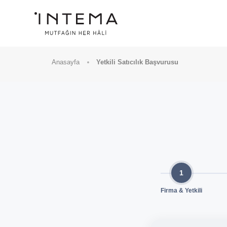
Anasayfa
Yetkili Satıcılık Başvurusu
MODELLER
KAMPANYALAR
SATIŞ NOKTALARIMIZ
1
Firma & Yetkili
İLETIŞIM