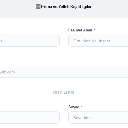
🏢
Firma ve Yetkili Kişi Bilgileri
Faaliyet Alanı
*
YETKILI KIŞI
Soyad
*