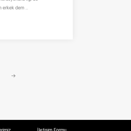
n erkek dem ...
erimiz
İletişim Formu