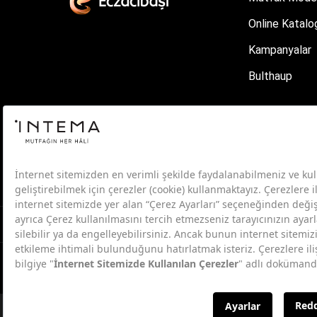
Online Katalo
Kampanyalar
Bulthaup
Aydınlatma Metni
Kişisel Verileri
Bu site