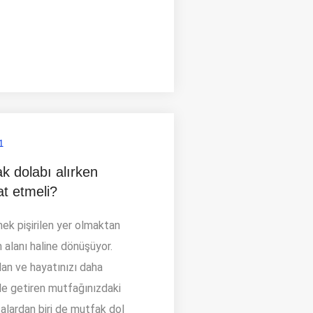
1
k dolabı alırken
at etmeli?
ek pişirilen yer olmaktan
 alanı haline dönüşüyor.
olan ve hayatınızı daha
ale getiren mutfağınızdaki
alardan biri de mutfak dol