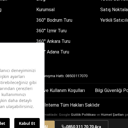
g
Kurumsal
Satış Noktala
360° Bodrum Turu
Yetkili Satıcı
360° İzmir Turu
360° Ankara Turu
360° Adana Turu
Danışma Hattı: 08503117070
n Korunması
Üyelik ve Kullanım Koşulları
Bilgi Güvenliği Po
© 2026 İntema Tüm Hakları Saklıdır
 reCAPTCHA tarafından korunmaktadır. Google
Gizlilik Politikası
ve
Hizmet Şartları
ge
Randevu Al
0850 311 70 70 Ara