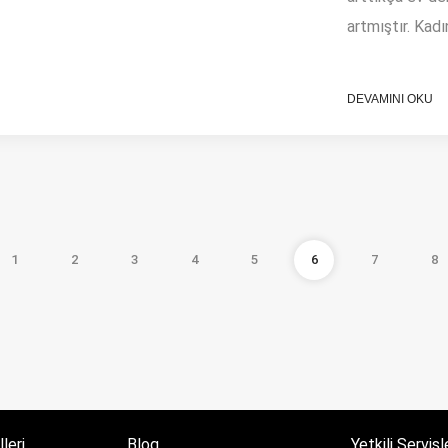
artmıştır. Kadı
DEVAMINI OKU
1
2
3
4
5
6
7
8
leri
Blog
Yetkili Servisl