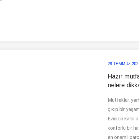
28 TEMMUZ 202
Hazır mutfa
nelere dikk
Mutfaklar, yem
çıkıp bir yaşam
Evinizin kalbi 
konforlu bir h
en önemli parç