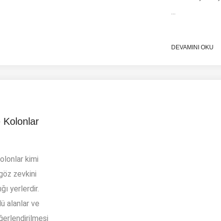
...
DEVAMINI OKU
 Kolonlar
olonlar kimi
göz zevkini
ı yerlerdir.
 alanlar ve
ğerlendirilmesi