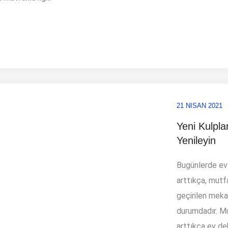
21 NISAN 2021
Yeni Kulplar
Yenileyin
Bugünlerde evl
arttıkça, mutf
geçirilen meka
durumdadır. Mu
arttıkça ev de