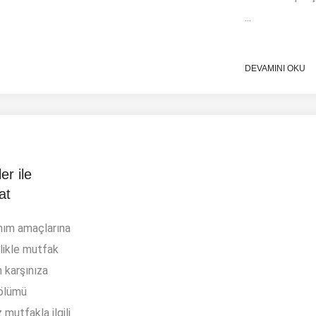
...
DEVAMINI OKU
er ile
at
anım amaçlarına
likle mutfak
 karşınıza
bölümü
 mutfakla ilgili